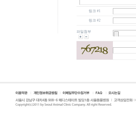
링크 #1
링크 #2
파일첨부